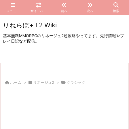
メニュー
サイドバー
前へ
次へ
検索
りねらぼ+ L2 Wiki
基本無料MMORPGのリネージュ2超攻略やってます。先行情報やプ
レイ日記など配信。
ホーム
>
リネージュ2
>
クラシック