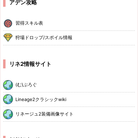
アデン攻略
習得スキル表
狩場ドロップ/スポイル情報
リネ2情報サイト
(む)ぶろぐ
Lineage2クラシックwiki
リネージュ2装備画像サイト