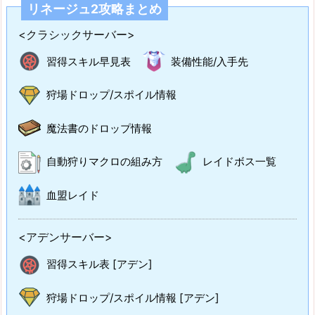
リネージュ2攻略まとめ
<クラシックサーバー>
習得スキル早見表
装備性能/入手先
狩場ドロップ/スポイル情報
魔法書のドロップ情報
自動狩りマクロの組み方
レイドボス一覧
血盟レイド
<アデンサーバー>
習得スキル表 [アデン]
狩場ドロップ/スポイル情報 [アデン]