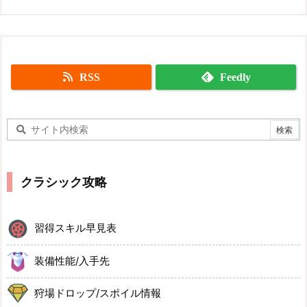
RSS
Feedly
クラシック攻略
習得スキル早見表
装備性能/入手先
狩場ドロップ/スポイル情報