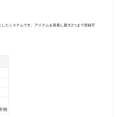
。
にしたシステムです。アイテムを装着し最大2つまで登録可
。
不明