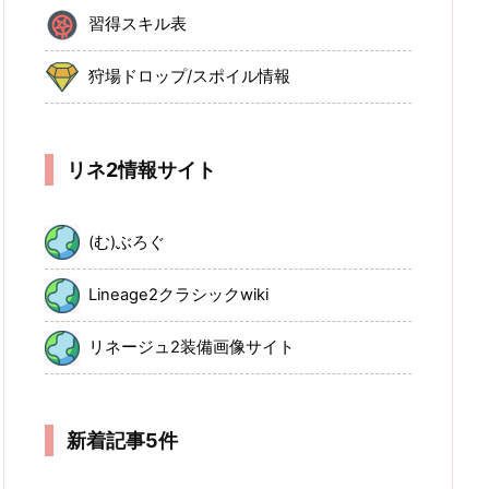
習得スキル表
狩場ドロップ/スポイル情報
リネ2情報サイト
(む)ぶろぐ
Lineage2クラシックwiki
リネージュ2装備画像サイト
新着記事5件