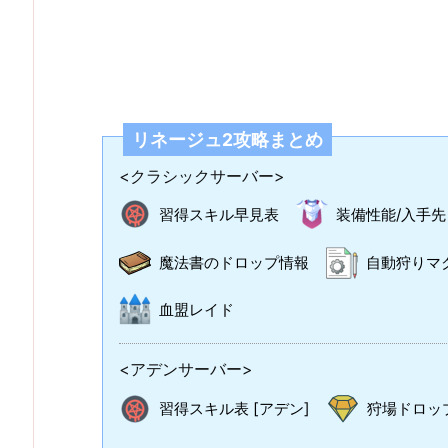
リネージュ2攻略まとめ
<クラシックサーバー>
習得スキル早見表
装備性能/入手先
魔法書のドロップ情報
自動狩りマ
血盟レイド
<アデンサーバー>
習得スキル表 [アデン]
狩場ドロップ