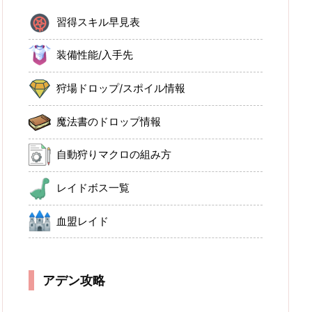
習得スキル早見表
装備性能/入手先
狩場ドロップ/スポイル情報
魔法書のドロップ情報
自動狩りマクロの組み方
レイドボス一覧
血盟レイド
アデン攻略