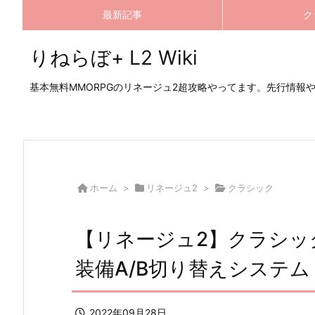
最新記事
ク
りねらぼ+ L2 Wiki
基本無料MMORPGのリネージュ2超攻略やってます。先行情報
ホーム
>
リネージュ2
>
クラシック
【リネージュ2】クラシック
装備A/B切り替えシステム
2022年09月28日