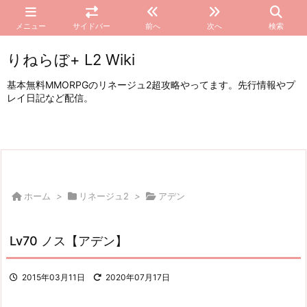
メニュー
サイドバー
前へ
次へ
検索
りねらぼ+ L2 Wiki
基本無料MMORPGのリネージュ2超攻略やってます。先行情報やプ
レイ日記など配信。
ホーム
>
リネージュ2
>
アデン
Lv70 ノス【アデン】
2015年03月11日
2020年07月17日