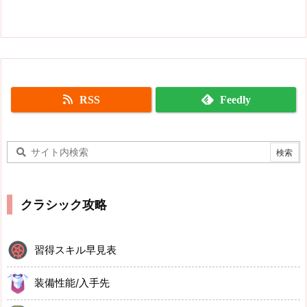
RSS
Feedly
クラシック攻略
習得スキル早見表
装備性能/入手先