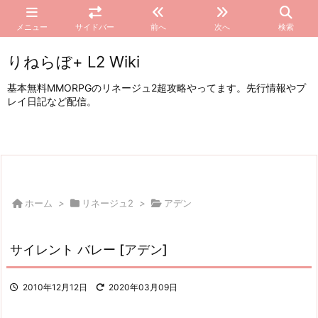
メニュー
サイドバー
前へ
次へ
検索
りねらぼ+ L2 Wiki
基本無料MMORPGのリネージュ2超攻略やってます。先行情報やプ
レイ日記など配信。
ホーム
>
リネージュ2
>
アデン
サイレント バレー [アデン]
2010年12月12日
2020年03月09日