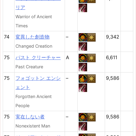
リア
Warrior of Ancient
Times
74
変異した創造物
–
9,342
Changed Creation
75
パスト クリーチャー
A
6,611
Past Creature
75
フォゴットン エンシ
–
9,586
ェント
Forgotten Ancient
People
75
実在しない者
–
9,586
Nonexistent Man