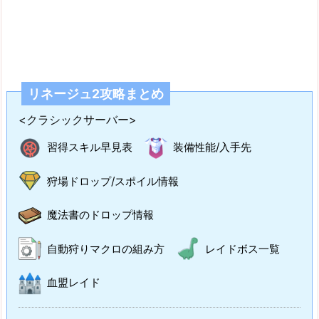
リネージュ2攻略まとめ
<クラシックサーバー>
習得スキル早見表
装備性能/入手先
狩場ドロップ/スポイル情報
魔法書のドロップ情報
自動狩りマクロの組み方
レイドボス一覧
血盟レイド