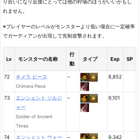
り合いになり近接にとっては他の狩場のほうがいいかもし
れません。
※プレイヤーのレベルがモンスターより低い場合に一定確率
でガーディアンが出現して先制攻撃されます。
行
Lv
モンスターの名称
タイプ
Exp
SP
動
72
キメラ ピース
–
8,852
Chimera Piece
73
エンシェント ソルジ
–
9,101
ャー
Soldier of Ancient
Times
74
エンシェント ウォー
–
9,342