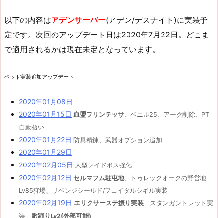
以下の内容は
アデンサーバー
(アデン/デスナイト)に実装予
定です。次回のアップデート日は2020年7月22日。どこま
で適用されるかは現在未定となっています。
ペット実装追加アップデート
2020年01月08日
2020年01月15日
血盟フリンテッサ
、ベニル25、アーク削除、PT
自動拾い
2020年01月22日
防具精錬、武器オプション追加
2020年01月29日
2020年02月05日
大型レイドボス強化
2020年02月12日
セルマフム駐屯地
、トゥレックオークの野営地
Lv85狩場、リベンジシールド/フェイタルシギル実装
2020年02月19日
エリクサーステ振り実装
、スタンガントレット実
装、
歌踊りLv2(外部可能)