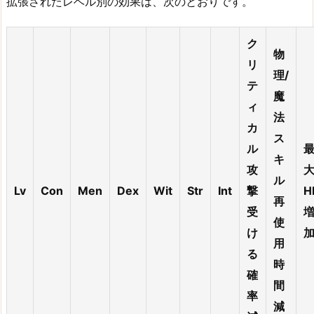
拡張されたレベル別の効果は、次のとおりです。
ク
物
リ
理/
テ
魔
ィ
法
カ
ス
ル
キ
攻
ル
Lv
Con
Men
Dex
Wit
Str
Int
撃
H
再
受
使
け
用
る
時
確
間
率
減