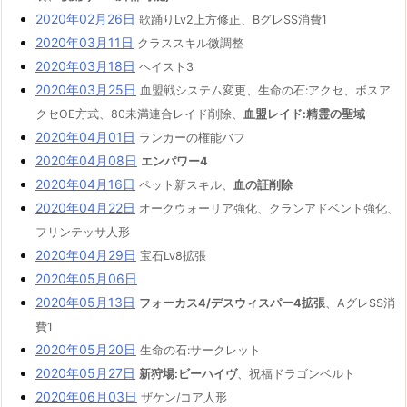
2020年02月26日
歌踊りLv2上方修正、BグレSS消費1
2020年03月11日
クラススキル微調整
2020年03月18日
ヘイスト3
2020年03月25日
血盟戦システム変更、生命の石:アクセ、ボスア
クセOE方式、80未満連合レイド削除、
血盟レイド:精霊の聖域
2020年04月01日
ランカーの権能バフ
2020年04月08日
エンパワー4
2020年04月16日
ペット新スキル、
血の証削除
2020年04月22日
オークウォーリア強化、クランアドベント強化、
フリンテッサ人形
2020年04月29日
宝石Lv8拡張
2020年05月06日
2020年05月13日
フォーカス4/デスウィスパー4拡張
、AグレSS消
費1
2020年05月20日
生命の石:サークレット
2020年05月27日
新狩場:ビーハイヴ
、祝福ドラゴンベルト
2020年06月03日
ザケン/コア人形