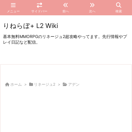
メニュー
サイドバー
前へ
次へ
検索
りねらぼ+ L2 Wiki
基本無料MMORPGのリネージュ2超攻略やってます。先行情報やプ
レイ日記など配信。
ホーム
>
リネージュ2
>
アデン