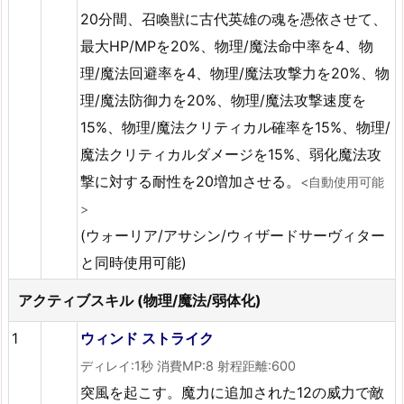
20分間、召喚獣に古代英雄の魂を憑依させて、
最大HP/MPを20%、物理/魔法命中率を4、物
理/魔法回避率を4、物理/魔法攻撃力を20%、物
理/魔法防御力を20%、物理/魔法攻撃速度を
15%、物理/魔法クリティカル確率を15%、物理/
魔法クリティカルダメージを15%、弱化魔法攻
撃に対する耐性を20増加させる。
<自動使用可能
>
(ウォーリア/アサシン/ウィザードサーヴィター
と同時使用可能)
アクティブスキル (物理/魔法/弱体化)
1
ウィンド ストライク
ディレイ:1秒 消費MP:8 射程距離:600
突風を起こす。魔力に追加された12の威力で敵