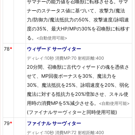
サマナーの能力値を召喚獣に転移させる。サマ
ナーのステータス値に基づいて、攻撃力/魔法
力/防御力/魔法抵抗力の50%、攻撃速度/詠唱速
度の35%、最大HP/MPの30%を召喚獣に転移す
る。
<自動使用可能>
78
*
ウィザード サーヴィター
ディレイ:10秒 消費MP:70 射程距離:400
20分間、召喚獣に古代ウィザードの魂を憑依さ
せて、MP回復ボーナスを30%、魔法力を
30%、魔法抵抗を25%、詠唱速度を20%、弱化
魔法に対する抵抗力を20%増加させ、スキル使
用時の消費MPを5%減少させる。
<自動使用可能>
(ファイナルサーヴィターと同時使用可能)
79
*
ファイナル サーヴィター
ディレイ:10秒 消費MP:72 射程距離:400