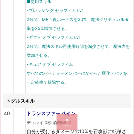
■使用スキル
-ブレッシング セラフィム Lv1
2分間、MP回復ボーナスを30%、魔法クリティカル確
率を25%増加させる。
-ギフト オブ セラフィム Lv1
2分間、魔法スキル再使用時間を減少させて、魔法力を
増加させる。
-キュア オブ セラフィム
すべてのパーティーメンバーにかかった弱化デバフを
一定確率で解除する。
トグルスキル
40
トランスファー ペイン
ディレイ:0秒 消費MP:7
上へ
自分が受けるダメージの10%を召喚獣に転移さ