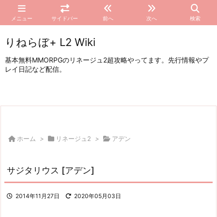
メニュー
サイドバー
前へ
次へ
検索
りねらぼ+ L2 Wiki
基本無料MMORPGのリネージュ2超攻略やってます。先行情報やプ
レイ日記など配信。
ホーム
>
リネージュ2
>
アデン
サジタリウス [アデン]
2014年11月27日
2020年05月03日