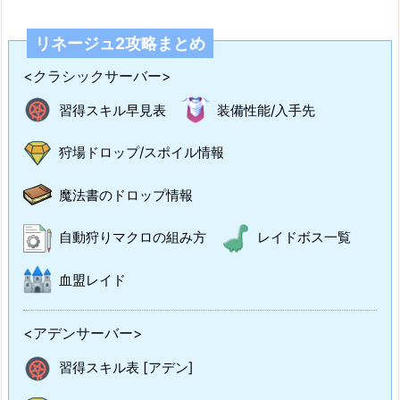
リネージュ2攻略まとめ
<クラシックサーバー>
習得スキル早見表
装備性能/入手先
狩場ドロップ/スポイル情報
魔法書のドロップ情報
自動狩りマクロの組み方
レイドボス一覧
血盟レイド
<アデンサーバー>
習得スキル表 [アデン]