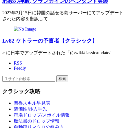
邪教の神殿, グランカインのペンダント実装
2023年2月15日に韓国の話せる島サーバーにてアップデート
された内容を翻訳して ...
Lv82 ケトラーの予言者【クラシック】
> に日本でアップデートされた「(( /wiki/classic/update/ ...
RSS
Feedly
クラシック攻略
習得スキル早見表
装備性能/入手先
狩場ドロップ/スポイル情報
魔法書のドロップ情報
自動狩りマクロの組み方