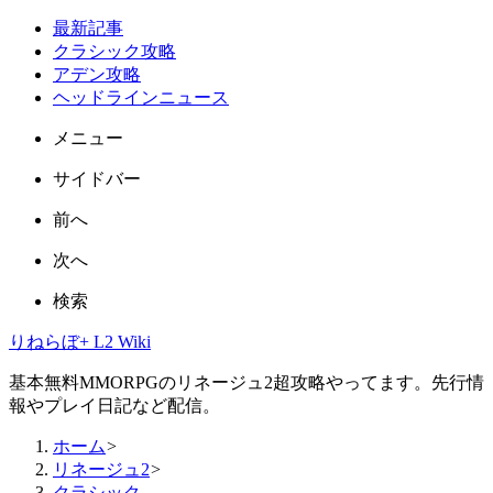
最新記事
クラシック攻略
アデン攻略
ヘッドラインニュース
メニュー
サイドバー
前へ
次へ
検索
りねらぼ+ L2 Wiki
基本無料MMORPGのリネージュ2超攻略やってます。先行情
報やプレイ日記など配信。
ホーム
>
リネージュ2
>
クラシック