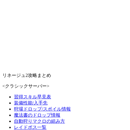
リネージュ2攻略まとめ
<クラシックサーバー>
習得スキル早見表
装備性能/入手先
狩場ドロップ/スポイル情報
魔法書のドロップ情報
自動狩りマクロの組み方
レイドボス一覧