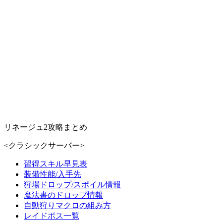
リネージュ2攻略まとめ
<クラシックサーバー>
習得スキル早見表
装備性能/入手先
狩場ドロップ/スポイル情報
魔法書のドロップ情報
自動狩りマクロの組み方
レイドボス一覧