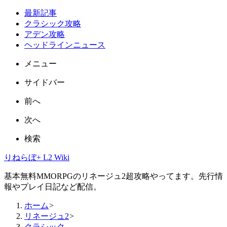
最新記事
クラシック攻略
アデン攻略
ヘッドラインニュース
メニュー
サイドバー
前へ
次へ
検索
りねらぼ+ L2 Wiki
基本無料MMORPGのリネージュ2超攻略やってます。先行情
報やプレイ日記など配信。
ホーム
>
リネージュ2
>
クラシック