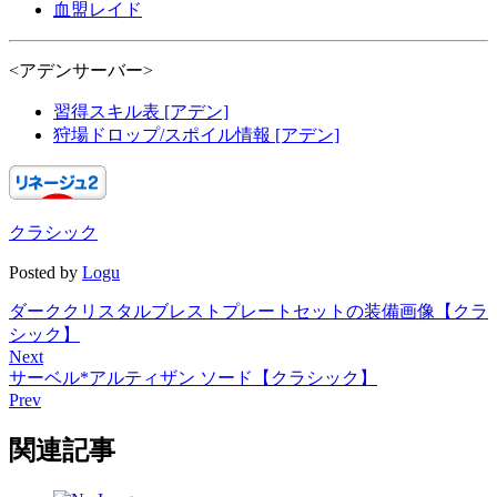
血盟レイド
<アデンサーバー>
習得スキル表 [アデン]
狩場ドロップ/スポイル情報 [アデン]
クラシック
Posted by
Logu
ダーククリスタルブレストプレートセットの装備画像【クラ
シック】
Next
サーベル*アルティザン ソード【クラシック】
Prev
関連記事