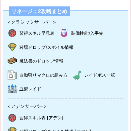
リネージュ2攻略まとめ
<クラシックサーバー>
習得スキル早見表
装備性能/入手先
狩場ドロップ/スポイル情報
魔法書のドロップ情報
自動狩りマクロの組み方
レイドボス一覧
血盟レイド
<アデンサーバー>
習得スキル表 [アデン]