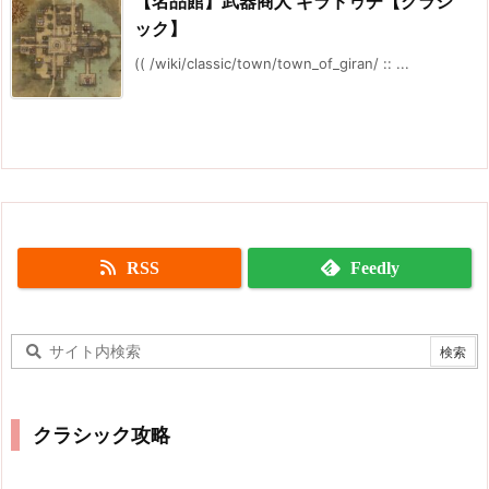
【名品館】武器商人 ギラドゥチ【クラシ
ック】
(( /wiki/classic/town/town_of_giran/ :: ...
RSS
Feedly
クラシック攻略