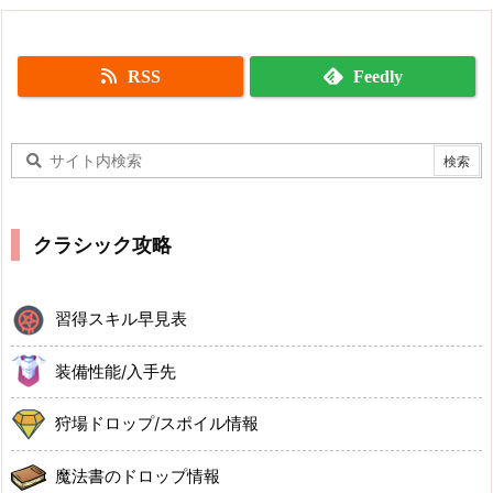
RSS
Feedly
クラシック攻略
習得スキル早見表
装備性能/入手先
狩場ドロップ/スポイル情報
魔法書のドロップ情報