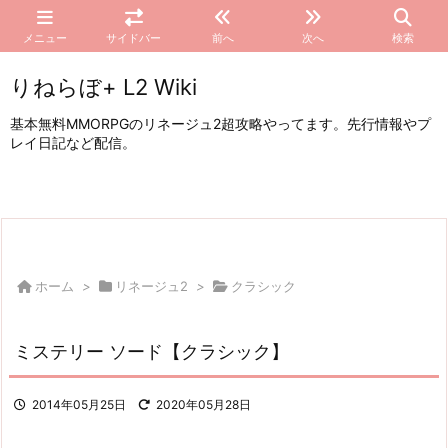
メニュー
サイドバー
前へ
次へ
検索
りねらぼ+ L2 Wiki
基本無料MMORPGのリネージュ2超攻略やってます。先行情報やプ
レイ日記など配信。
ホーム
>
リネージュ2
>
クラシック
ミステリー ソード【クラシック】
2014年05月25日
2020年05月28日