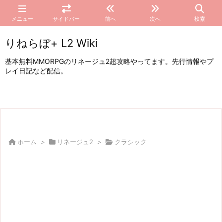
メニュー
サイドバー
前へ
次へ
検索
りねらぼ+ L2 Wiki
基本無料MMORPGのリネージュ2超攻略やってます。先行情報やプ
レイ日記など配信。
ホーム
>
リネージュ2
>
クラシック