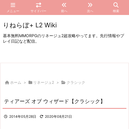
メニュー
サイドバー
前へ
次へ
検索
りねらぼ+ L2 Wiki
基本無料MMORPGのリネージュ2超攻略やってます。先行情報やプ
レイ日記など配信。
ホーム
>
リネージュ2
>
クラシック
ティアーズ オブ ウィザード【クラシック】
2014年05月28日
2020年08月21日