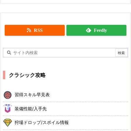
RSS
Feedly
クラシック攻略
習得スキル早見表
装備性能/入手先
狩場ドロップ/スポイル情報