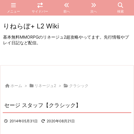
メニュー
サイドバー
前へ
次へ
検索
りねらぼ+ L2 Wiki
基本無料MMORPGのリネージュ2超攻略やってます。先行情報やプ
レイ日記など配信。
ホーム
>
リネージュ2
>
クラシック
セージ スタッフ【クラシック】
2014年05月31日
2020年08月21日