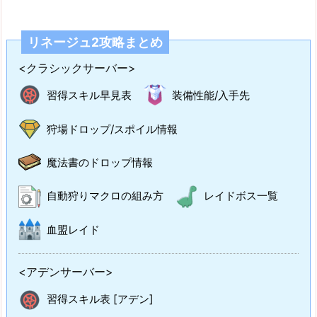
リネージュ2攻略まとめ
<クラシックサーバー>
習得スキル早見表
装備性能/入手先
狩場ドロップ/スポイル情報
魔法書のドロップ情報
自動狩りマクロの組み方
レイドボス一覧
血盟レイド
<アデンサーバー>
習得スキル表 [アデン]