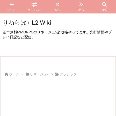
メニュー
サイドバー
前へ
次へ
検索
りねらぼ+ L2 Wiki
基本無料MMORPGのリネージュ2超攻略やってます。先行情報やプ
レイ日記など配信。
ホーム
>
リネージュ2
>
クラシック