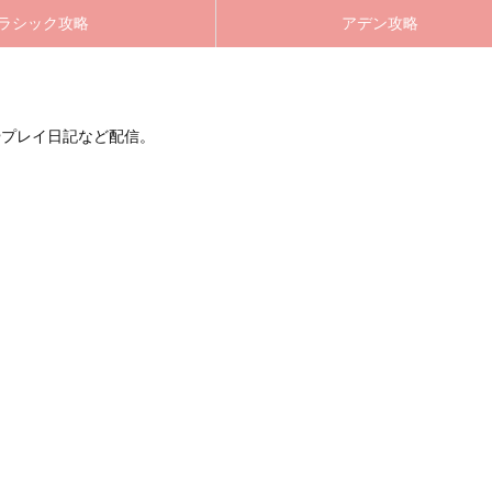
ラシック攻略
アデン攻略
やプレイ日記など配信。