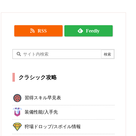
RSS
Feedly
クラシック攻略
習得スキル早見表
装備性能/入手先
狩場ドロップ/スポイル情報