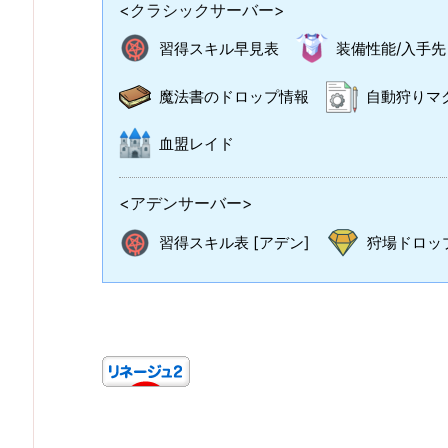
<クラシックサーバー>
習得スキル早見表
装備性能/入手先
魔法書のドロップ情報
自動狩りマ
血盟レイド
<アデンサーバー>
習得スキル表 [アデン]
狩場ドロップ