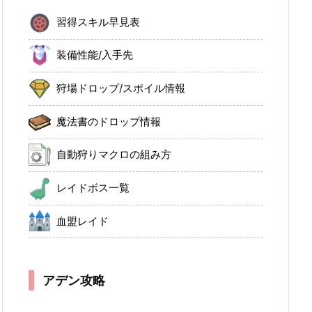
習得スキル早見表
装備性能/入手先
狩場ドロップ/スポイル情報
魔法書のドロップ情報
自動狩りマクロの組み方
レイドボス一覧
血盟レイド
アデン攻略