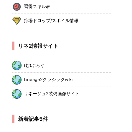
習得スキル表
狩場ドロップ/スポイル情報
リネ2情報サイト
(む)ぶろぐ
Lineage2クラシックwiki
リネージュ2装備画像サイト
新着記事5件