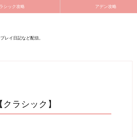
ラシック攻略
アデン攻略
やプレイ日記など配信。
【クラシック】