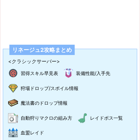
リネージュ2攻略まとめ
<クラシックサーバー>
習得スキル早見表
装備性能/入手先
狩場ドロップ/スポイル情報
魔法書のドロップ情報
自動狩りマクロの組み方
レイドボス一覧
血盟レイド