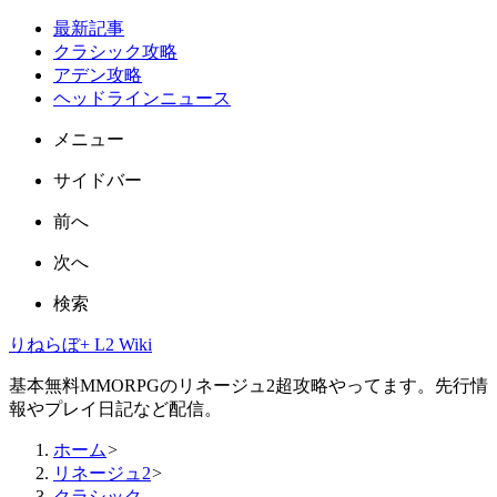
最新記事
クラシック攻略
アデン攻略
ヘッドラインニュース
メニュー
サイドバー
前へ
次へ
検索
りねらぼ+ L2 Wiki
基本無料MMORPGのリネージュ2超攻略やってます。先行情
報やプレイ日記など配信。
ホーム
>
リネージュ2
>
クラシック