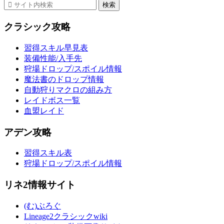
クラシック攻略
習得スキル早見表
装備性能/入手先
狩場ドロップ/スポイル情報
魔法書のドロップ情報
自動狩りマクロの組み方
レイドボス一覧
血盟レイド
アデン攻略
習得スキル表
狩場ドロップ/スポイル情報
リネ2情報サイト
(む)ぶろぐ
Lineage2クラシックwiki