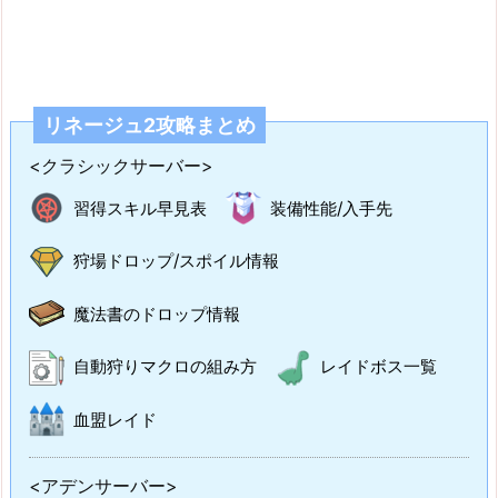
リネージュ2攻略まとめ
<クラシックサーバー>
習得スキル早見表
装備性能/入手先
狩場ドロップ/スポイル情報
魔法書のドロップ情報
自動狩りマクロの組み方
レイドボス一覧
血盟レイド
<アデンサーバー>