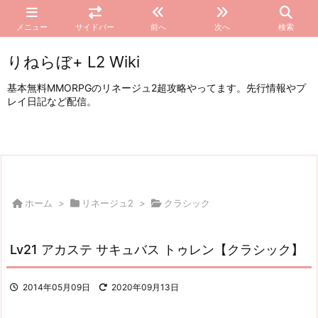
メニュー
サイドバー
前へ
次へ
検索
りねらぼ+ L2 Wiki
基本無料MMORPGのリネージュ2超攻略やってます。先行情報やプ
レイ日記など配信。
ホーム
>
リネージュ2
>
クラシック
Lv21 アカステ サキュバス トゥレン【クラシック】
2014年05月09日
2020年09月13日