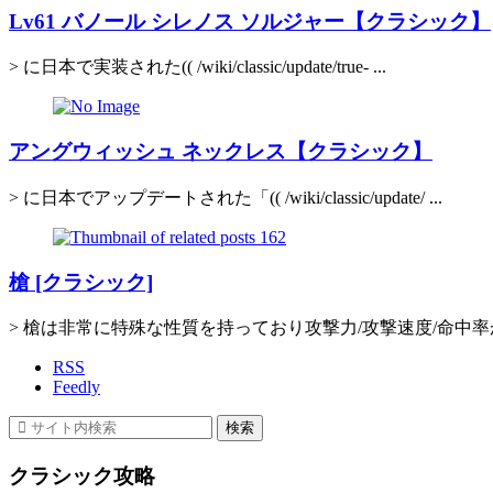
Lv61 バノール シレノス ソルジャー【クラシック】
> に日本で実装された(( /wiki/classic/update/true- ...
アングウィッシュ ネックレス【クラシック】
> に日本でアップデートされた「(( /wiki/classic/update/ ...
槍 [クラシック]
> 槍は非常に特殊な性質を持っており攻撃力/攻撃速度/命中率が
RSS
Feedly
クラシック攻略