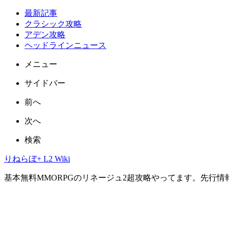
最新記事
クラシック攻略
アデン攻略
ヘッドラインニュース
メニュー
サイドバー
前へ
次へ
検索
りねらぼ+ L2 Wiki
基本無料MMORPGのリネージュ2超攻略やってます。先行