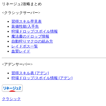
リネージュ2攻略まとめ
<クラシックサーバー>
習得スキル早見表
装備性能/入手先
狩場ドロップ/スポイル情報
魔法書のドロップ情報
自動狩りマクロの組み方
レイドボス一覧
血盟レイド
<アデンサーバー>
習得スキル表 [アデン]
狩場ドロップ/スポイル情報 [アデン]
クラシック