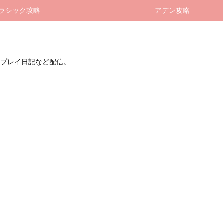
ラシック攻略
アデン攻略
やプレイ日記など配信。