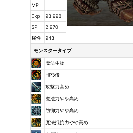
MP
Exp
98,998
SP
2,970
属性
948
モンスタータイプ
魔法生物
HP3倍
攻撃力高め
魔法力やや高め
防御力やや高め
魔法抵抗力やや高め