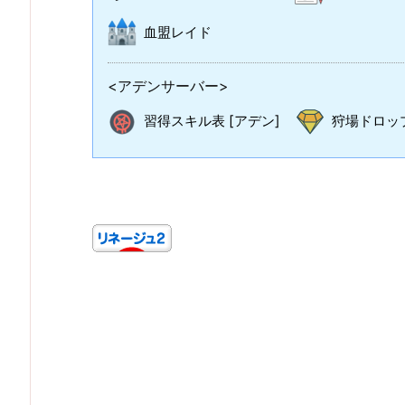
血盟レイド
<アデンサーバー>
習得スキル表 [アデン]
狩場ドロップ