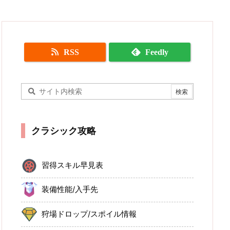
RSS
Feedly
クラシック攻略
習得スキル早見表
装備性能/入手先
狩場ドロップ/スポイル情報