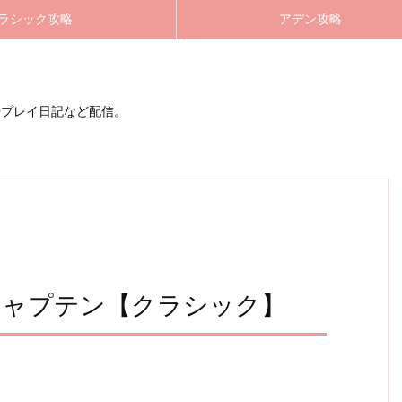
ラシック攻略
アデン攻略
やプレイ日記など配信。
ク キャプテン【クラシック】