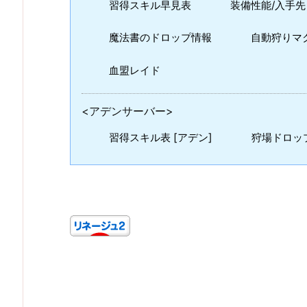
習得スキル早見表
装備性能/入手先
魔法書のドロップ情報
自動狩りマ
血盟レイド
<アデンサーバー>
習得スキル表 [アデン]
狩場ドロップ