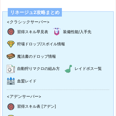
リネージュ2攻略まとめ
<クラシックサーバー>
習得スキル早見表
装備性能/入手先
狩場ドロップ/スポイル情報
魔法書のドロップ情報
自動狩りマクロの組み方
レイドボス一覧
血盟レイド
<アデンサーバー>
習得スキル表 [アデン]