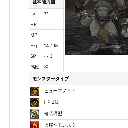
基本能力値
Lv
71
HP
MP
Exp
14,768
SP
443
属性
32
モンスタータイプ
ヒューマノイド
HP 2倍
軽装備型
火属性モンスター