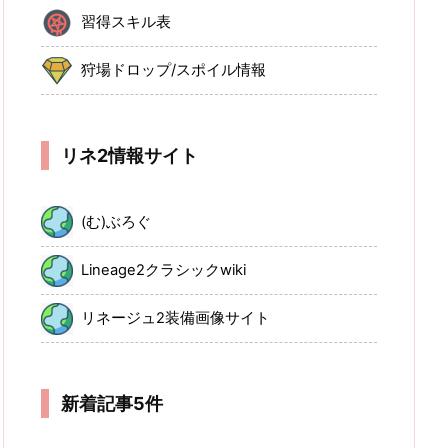
習得スキル表
狩場ドロップ/スポイル情報
リネ2情報サイト
(む)ぶろぐ
Lineage2クラシックwiki
リネージュ2装備画像サイト
新着記事5件