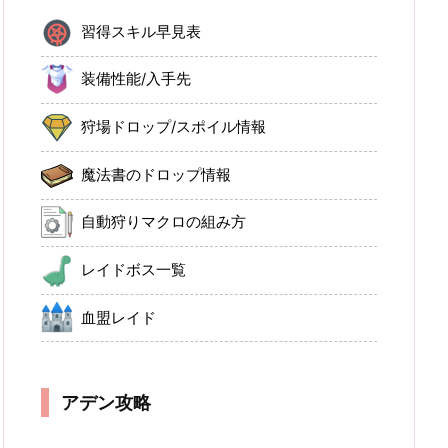
習得スキル早見表
装備性能/入手先
狩場ドロップ/スポイル情報
魔法書のドロップ情報
自動狩りマクロの組み方
レイドボス一覧
血盟レイド
アデン攻略