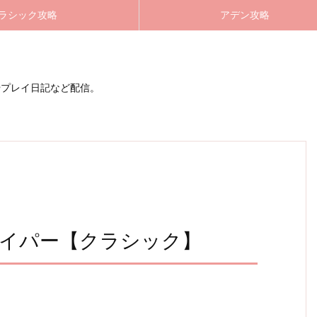
ラシック攻略
アデン攻略
やプレイ日記など配信。
スナイパー【クラシック】