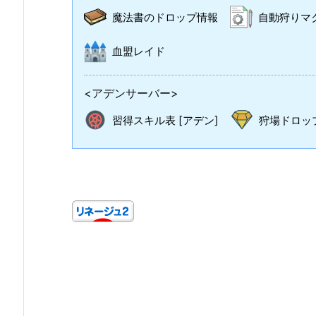
魔法書のドロップ情報
自動狩りマ
血盟レイド
<アデンサーバー>
習得スキル表 [アデン]
狩場ドロップ