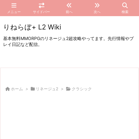
メニュー
サイドバー
前へ
次へ
検索
りねらぼ+ L2 Wiki
基本無料MMORPGのリネージュ2超攻略やってます。先行情報やプ
レイ日記など配信。
ホーム
>
リネージュ2
>
クラシック