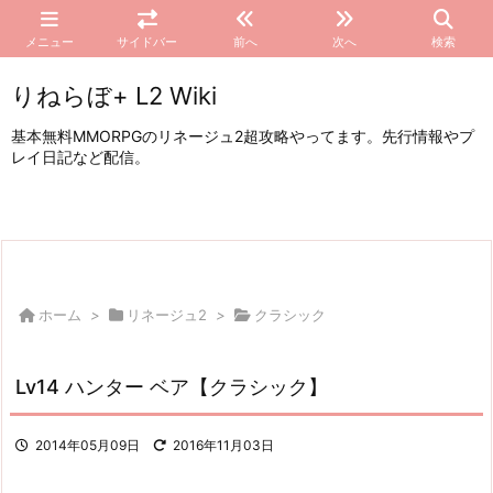
メニュー
サイドバー
前へ
次へ
検索
りねらぼ+ L2 Wiki
基本無料MMORPGのリネージュ2超攻略やってます。先行情報やプ
レイ日記など配信。
ホーム
>
リネージュ2
>
クラシック
Lv14 ハンター ベア【クラシック】
2014年05月09日
2016年11月03日