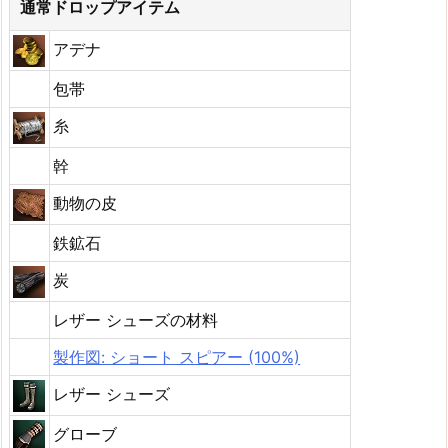
通常ドロップアイテム
アデナ
包帯
糸
幹
動物の皮
鉄鉱石
炭
レザー シューズの材料
製作図: ショート スピアー (100%)
レザー シューズ
グローブ