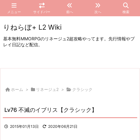
メニュー
サイドバー
前へ
次へ
検索
りねらぼ+ L2 Wiki
基本無料MMORPGのリネージュ2超攻略やってます。先行情報やプ
レイ日記など配信。
ホーム
>
リネージュ2
>
クラシック
Lv76 不滅のイブリス【クラシック】
2015年01月13日
2020年06月21日