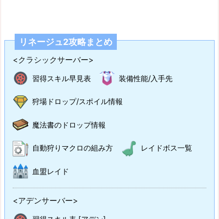
リネージュ2攻略まとめ
<クラシックサーバー>
習得スキル早見表
装備性能/入手先
狩場ドロップ/スポイル情報
魔法書のドロップ情報
自動狩りマクロの組み方
レイドボス一覧
血盟レイド
<アデンサーバー>