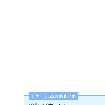
リネージュ2攻略まとめ
<クラシックサーバー>