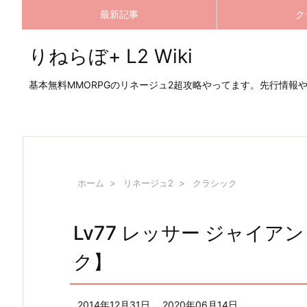
最新記事
ク
りねらぼ+ L2 Wiki
基本無料MMORPGのリネージュ2超攻略やってます。先行情報
ホーム
>
リネージュ2
>
クラシック
Lv77 レッサー ジャイ
ク】
2014年12月31日
2020年06月14日