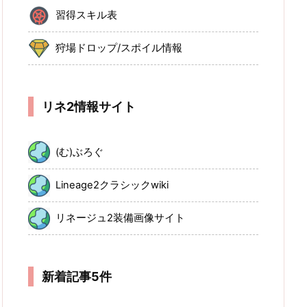
習得スキル表
狩場ドロップ/スポイル情報
リネ2情報サイト
(む)ぶろぐ
Lineage2クラシックwiki
リネージュ2装備画像サイト
新着記事5件