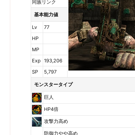
同族リンク
基本能力値
Lv
77
HP
MP
Exp
193,206
SP
5,797
モンスタータイプ
巨人
HP4倍
攻撃力高め
防御力やや高め