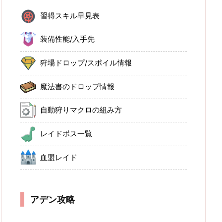
習得スキル早見表
装備性能/入手先
狩場ドロップ/スポイル情報
魔法書のドロップ情報
自動狩りマクロの組み方
レイドボス一覧
血盟レイド
アデン攻略