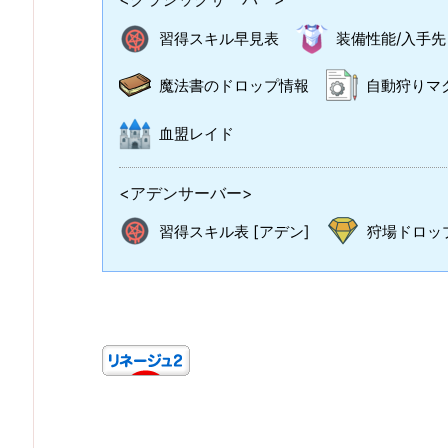
習得スキル早見表
装備性能/入手先
魔法書のドロップ情報
自動狩りマ
血盟レイド
<アデンサーバー>
習得スキル表 [アデン]
狩場ドロップ