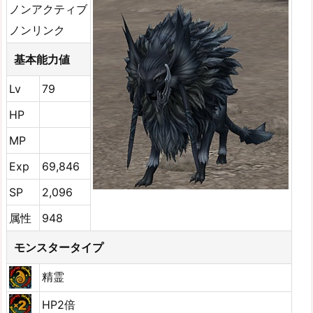
ノンアクティブ
ノンリンク
基本能力値
Lv
79
HP
MP
Exp
69,846
SP
2,096
属性
948
モンスタータイプ
精霊
HP2倍