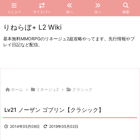
メニュー
サイドバー
前へ
次へ
検索
りねらぼ+ L2 Wiki
基本無料MMORPGのリネージュ2超攻略やってます。先行情報やプ
レイ日記など配信。
ホーム
>
リネージュ2
>
クラシック
Lv21 ノーザン ゴブリン【クラシック】
2014年05月09日
2019年05月02日