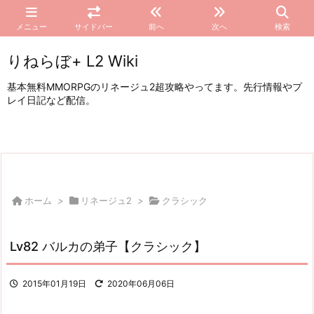
メニュー
サイドバー
前へ
次へ
検索
りねらぼ+ L2 Wiki
基本無料MMORPGのリネージュ2超攻略やってます。先行情報やプ
レイ日記など配信。
ホーム
>
リネージュ2
>
クラシック
Lv82 バルカの弟子【クラシック】
2015年01月19日
2020年06月06日