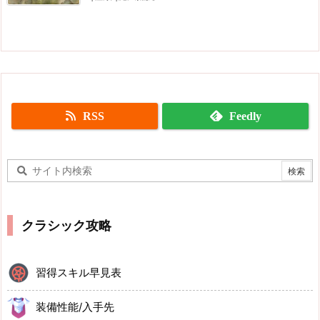
RSS
Feedly
クラシック攻略
習得スキル早見表
装備性能/入手先