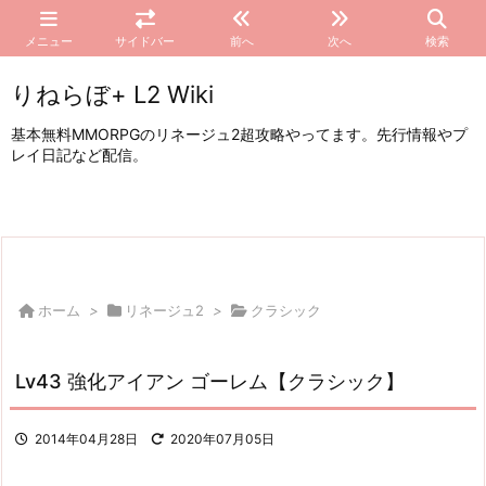
メニュー
サイドバー
前へ
次へ
検索
りねらぼ+ L2 Wiki
基本無料MMORPGのリネージュ2超攻略やってます。先行情報やプ
レイ日記など配信。
ホーム
>
リネージュ2
>
クラシック
Lv43 強化アイアン ゴーレム【クラシック】
2014年04月28日
2020年07月05日