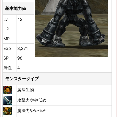
基本能力値
Lv
43
HP
MP
Exp
3,271
SP
98
属性
4
モンスタータイプ
魔法生物
攻撃力やや低め
魔法力やや低め