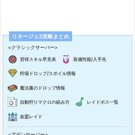
リネージュ2攻略まとめ
<クラシックサーバー>
習得スキル早見表
装備性能/入手先
狩場ドロップ/スポイル情報
魔法書のドロップ情報
自動狩りマクロの組み方
レイドボス一覧
血盟レイド
<アデンサーバー>