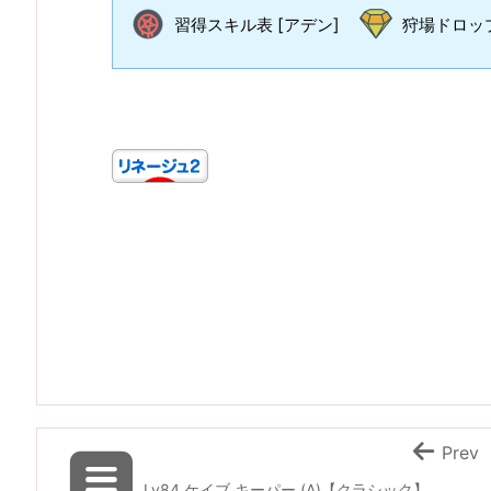
習得スキル表 [アデン]
狩場ドロップ
Prev
Lv84 ケイブ キーパー (A)【クラシック】