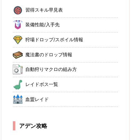
習得スキル早見表
装備性能/入手先
狩場ドロップ/スポイル情報
魔法書のドロップ情報
自動狩りマクロの組み方
レイドボス一覧
血盟レイド
アデン攻略