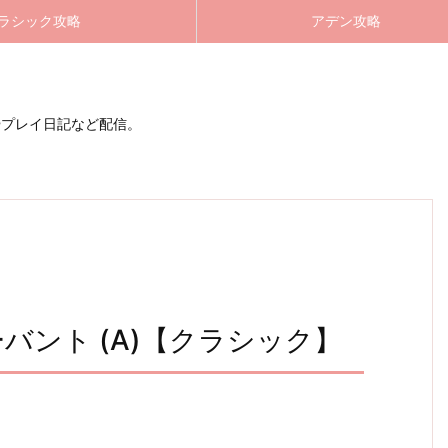
ラシック攻略
アデン攻略
やプレイ日記など配信。
サーバント (A)【クラシック】