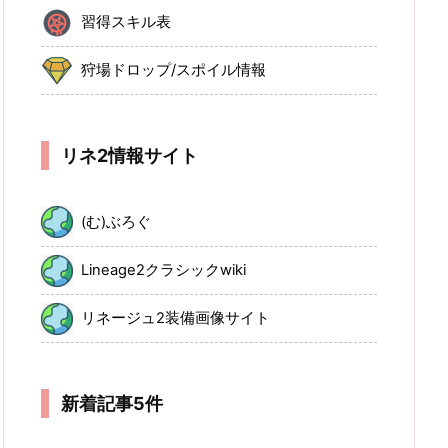
習得スキル表
狩場ドロップ/スポイル情報
リネ2情報サイト
(む)ぶろぐ
Lineage2クラシックwiki
リネージュ2装備画像サイト
新着記事5件