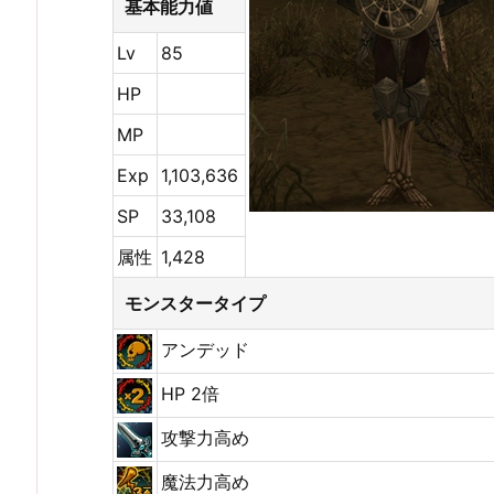
基本能力値
Lv
85
HP
MP
Exp
1,103,636
SP
33,108
属性
1,428
モンスタータイプ
アンデッド
HP 2倍
攻撃力高め
魔法力高め