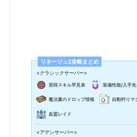
リネージュ2攻略まとめ
<クラシックサーバー>
習得スキル早見表
装備性能/入手先
魔法書のドロップ情報
自動狩りマ
血盟レイド
<アデンサーバー>