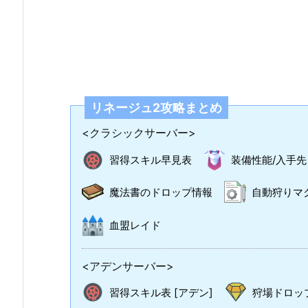
リネージュ2攻略まとめ
<クラシックサーバー>
習得スキル早見表
装備性能/入手先
魔法書のドロップ情報
自動狩りマ
血盟レイド
<アデンサーバー>
習得スキル表 [アデン]
狩場ドロップ