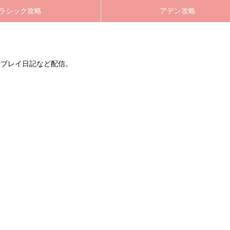
ラシック攻略
アデン攻略
やプレイ日記など配信。