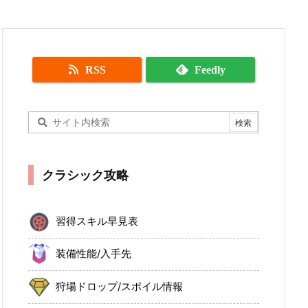
RSS
Feedly
クラシック攻略
習得スキル早見表
装備性能/入手先
狩場ドロップ/スポイル情報