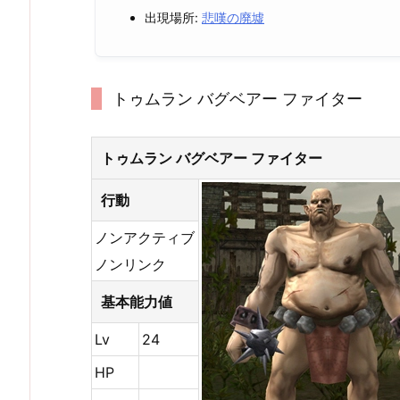
出現場所:
悲嘆の廃墟
トゥムラン バグベアー ファイター
トゥムラン バグベアー ファイター
行動
ノンアクティブ
ノンリンク
基本能力値
Lv
24
HP