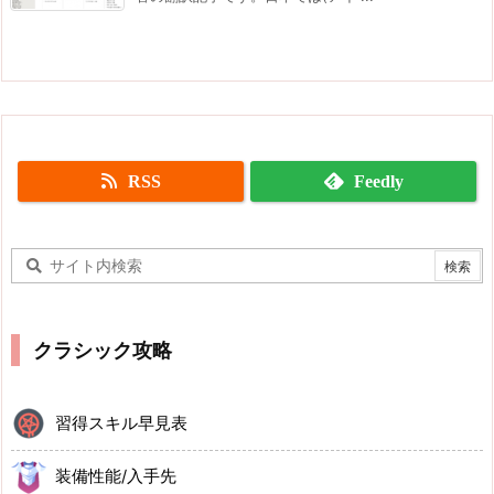
RSS
Feedly
クラシック攻略
習得スキル早見表
装備性能/入手先