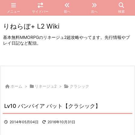
メニュー
サイドバー
前へ
次へ
検索
りねらぼ+ L2 Wiki
基本無料MMORPGのリネージュ2超攻略やってます。先行情報やプ
レイ日記など配信。
ホーム
>
リネージュ2
>
クラシック
Lv10 バンパイア バット【クラシック】
2014年05月04日
2016年10月31日