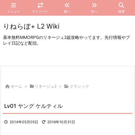
メニュー
サイドバー
前へ
次へ
検索
りねらぼ+ L2 Wiki
基本無料MMORPGのリネージュ2超攻略やってます。先行情報やプ
レイ日記など配信。
ホーム
>
リネージュ2
>
クラシック
Lv01 ヤング ケルティル
2014年05月05日
2016年10月31日