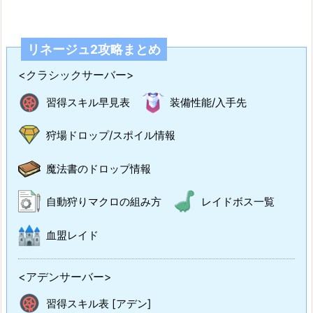
リネージュ2攻略まとめ
<クラシックサーバー>
習得スキル早見表
装備性能/入手先
狩場ドロップ/スポイル情報
魔法書のドロップ情報
自動狩りマクロの組み方
レイドボス一覧
血盟レイド
<アデンサーバー>
習得スキル表 [アデン]