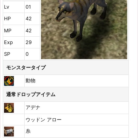
Lv
01
HP
42
MP
42
Exp
29
SP
0
モンスタータイプ
動物
通常ドロップアイテム
アデナ
ウッドン アロー
糸