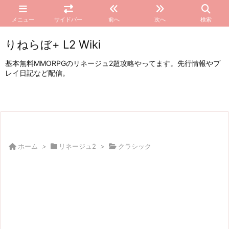
メニュー
サイドバー
前へ
次へ
検索
りねらぼ+ L2 Wiki
基本無料MMORPGのリネージュ2超攻略やってます。先行情報やプ
レイ日記など配信。
ホーム
>
リネージュ2
>
クラシック