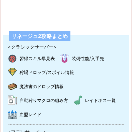
リネージュ2攻略まとめ
<クラシックサーバー>
習得スキル早見表
装備性能/入手先
狩場ドロップ/スポイル情報
魔法書のドロップ情報
自動狩りマクロの組み方
レイドボス一覧
血盟レイド
<アデンサーバー>