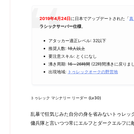
2019年4月24日
に日本でアップデートされた「
真
ラシックサーバー仕様
。
アタッカー適正レベル: 32以下
推奨人数:
18人以上
要注意スキル: とくになし
沸き周期:
16～26時間
(22時間沸きに戻りまし
出現地域:
トゥレックオークの野営地
トゥレック マシナリー リーダー (Lv30)
乱暴で狂気じみた自分の身を省みないトゥレッ
傭兵隊と言いつつ常にエルフとダークエルフに