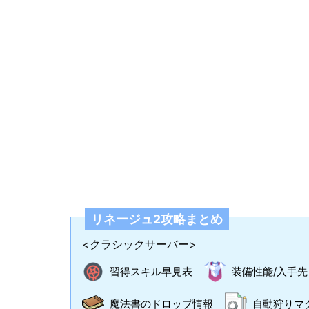
リネージュ2攻略まとめ
<クラシックサーバー>
習得スキル早見表
装備性能/入手先
魔法書のドロップ情報
自動狩りマ