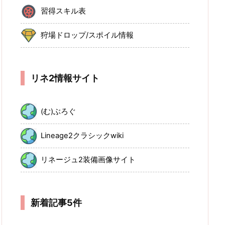
習得スキル表
狩場ドロップ/スポイル情報
リネ2情報サイト
(む)ぶろぐ
Lineage2クラシックwiki
リネージュ2装備画像サイト
新着記事5件