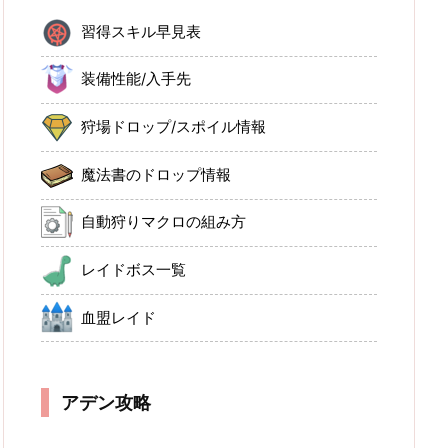
習得スキル早見表
装備性能/入手先
狩場ドロップ/スポイル情報
魔法書のドロップ情報
自動狩りマクロの組み方
レイドボス一覧
血盟レイド
アデン攻略