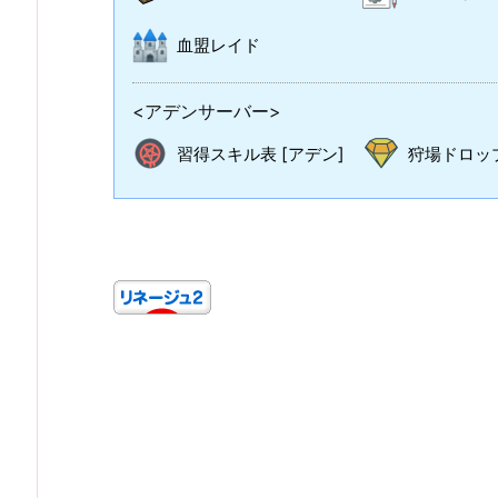
血盟レイド
<アデンサーバー>
習得スキル表 [アデン]
狩場ドロップ