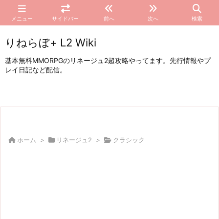
メニュー
サイドバー
前へ
次へ
検索
りねらぼ+ L2 Wiki
基本無料MMORPGのリネージュ2超攻略やってます。先行情報やプ
レイ日記など配信。
ホーム
>
リネージュ2
>
クラシック