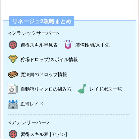
リネージュ2攻略まとめ
<クラシックサーバー>
習得スキル早見表
装備性能/入手先
狩場ドロップ/スポイル情報
魔法書のドロップ情報
自動狩りマクロの組み方
レイドボス一覧
血盟レイド
<アデンサーバー>
習得スキル表 [アデン]