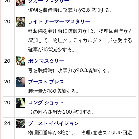
20
ダガー マスタリー
短剣を装備時に攻撃力が3.6増加する。
20
ライト アーマー マスタリー
軽装備を着用時に防御力が1.3、物理回避率が7
増加して、物理クリティカルダメージを受ける
確率が15%減少する。
20
ボウ マスタリー
弓を装備時に攻撃力が10.3増加する。
20
ブースト ブレス
肺活量が180増加する。
20
ロング ショット
弓の射程距離が200増加する。
24
ブースト イベイジョン
物理回避率が3増加し、物理/魔法スキルを回避