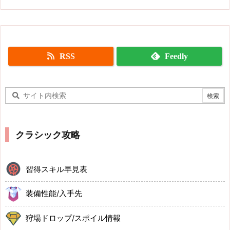
RSS
Feedly
クラシック攻略
習得スキル早見表
装備性能/入手先
狩場ドロップ/スポイル情報