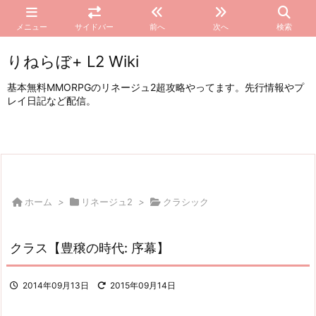
メニュー
サイドバー
前へ
次へ
検索
りねらぼ+ L2 Wiki
基本無料MMORPGのリネージュ2超攻略やってます。先行情報やプ
レイ日記など配信。
ホーム
>
リネージュ2
>
クラシック
クラス【豊穣の時代: 序幕】
2014年09月13日
2015年09月14日