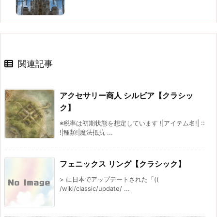
関連記事
アクセサリー商人 シルビア【クラシッ
ク】
※税率は初期状態を想定しています !|アイテム名!| ::
!|種類!|魔法抵抗 ...
フェニックス リング【クラシック】
> に日本でアップデートされた「((
/wiki/classic/update/ ...