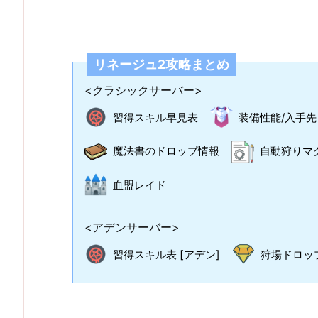
リネージュ2攻略まとめ
<クラシックサーバー>
習得スキル早見表
装備性能/入手先
魔法書のドロップ情報
自動狩りマ
血盟レイド
<アデンサーバー>
習得スキル表 [アデン]
狩場ドロップ