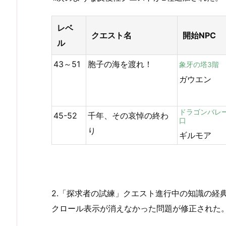
レベ
クエスト名
開始NPC
ル
43～51
胞子の海を渡れ！
象牙の塔3階
ガウエン
ドラゴンバレ
45-52
千年、その哀悼の終わ
口
り
ギルモア
2.「探求者の試練」クエスト進行中の知識の経
クロール表示が消えなかった問題が修正された