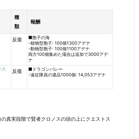
種
報酬
類
■胞子の海
反復
-植物型胞子: 100個1300アデナ
-動物型胞子: 100個1100アデナ
両方100個集めた場合は追加で3000アデ
ナ
ー入
■ドラゴンバレー
反復
-遠征隊員の遺品1000個: 14,053アデナ
典の真実段階で賢者クロノスの頭の上にクエストス
。