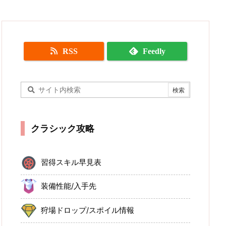
RSS
Feedly
クラシック攻略
習得スキル早見表
装備性能/入手先
狩場ドロップ/スポイル情報