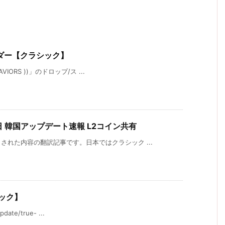
ーダー【クラシック】
IORS ))」のドロップ/ス ...
日 韓国アップデート速報 L2コイン共有
れた内容の翻訳記事です。日本ではクラシック ...
ック】
ate/true- ...