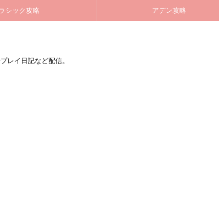
ラシック攻略
アデン攻略
やプレイ日記など配信。