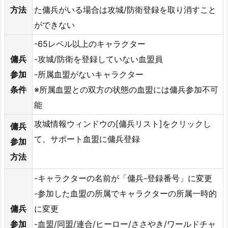
方法
た傭兵がいる場合は攻城/防衛登録を取り消すこと
ができない
-65レベル以上のキャラクター
傭兵
-攻城/防衛を登録していない血盟員
参加
-所属血盟がないキャラクター
条件
※所属血盟との双方の状態の血盟には傭兵参加不可
能
攻城情報ウィンドウの[傭兵リスト]をクリックし
傭兵
て、サポート血盟に傭兵登録
参加
方法
-キャラクターの名前が「傭兵-登録番号」に変更
-参加した血盟の所属でキャラクターの所属一時的
傭兵
に変更
参加
-血盟/同盟/連合/ヒーロー/ささやき/ワールドチャ