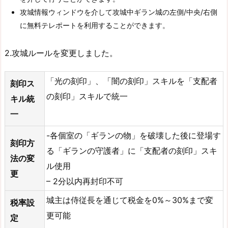
攻城情報ウィンドウを介して攻城中ギラン城の左側/中央/右側
に無料テレポートを利用することができます。
2.攻城ルールを変更しました。
「光の刻印」、「闇の刻印」スキルを「支配者
刻印ス
の刻印」スキルで統一
キル統
一
-各個室の「ギランの物」を破壊した後に登場す
刻印方
る「ギランの守護者」に「支配者の刻印」スキ
法の変
ル使用
更
– 2分以内再封印不可
城主は侍従長を通じて税金を0%～30%まで変
税率設
更可能
定