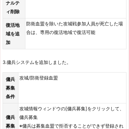
ナルテ
ィ削除
防衛血盟を除いた攻城戦参加人員が死亡した場
復活地
合は、専用の復活地域で復活可能
域を追
加
3.傭兵システムを追加しました。
攻城/防衛登録血盟
傭兵
募集
条件
攻城情報ウィンドウの[傭兵募集]をクリックして、
傭兵
傭兵募集
募集
※傭兵は募集血盟で拒否することができず登録され