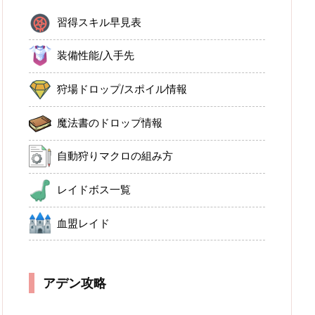
習得スキル早見表
装備性能/入手先
狩場ドロップ/スポイル情報
魔法書のドロップ情報
自動狩りマクロの組み方
レイドボス一覧
血盟レイド
アデン攻略