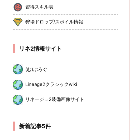
習得スキル表
狩場ドロップ/スポイル情報
リネ2情報サイト
(む)ぶろぐ
Lineage2クラシックwiki
リネージュ2装備画像サイト
新着記事5件