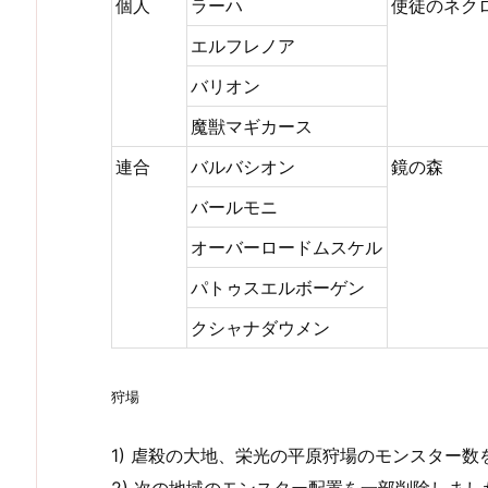
個人
ラーハ
使徒のネク
エルフレノア
バリオン
魔獣マギカース
連合
バルバシオン
鏡の森
バールモニ
オーバーロードムスケル
パトゥスエルボーゲン
クシャナダウメン
狩場
1) 虐殺の大地、栄光の平原狩場のモンスター数