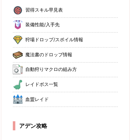
習得スキル早見表
装備性能/入手先
狩場ドロップ/スポイル情報
魔法書のドロップ情報
自動狩りマクロの組み方
レイドボス一覧
血盟レイド
アデン攻略