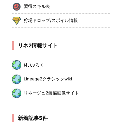
習得スキル表
狩場ドロップ/スポイル情報
リネ2情報サイト
(む)ぶろぐ
Lineage2クラシックwiki
リネージュ2装備画像サイト
新着記事5件