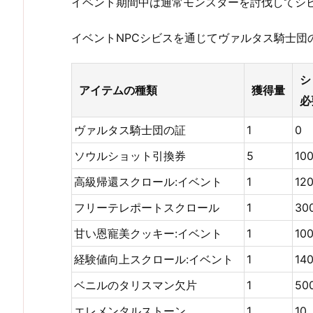
イベント期間中は通常モンスターを討伐してシ
イベントNPCシビスを通じてヴァルタス騎士団
シ
アイテムの種類
獲得量
必
ヴァルタス騎士団の証
1
0
ソウルショット引換券
5
10
高級帰還スクロール:イベント
1
12
フリーテレポートスクロール
1
30
甘い恩寵美クッキー:イベント
1
10
経験値向上スクロール:イベント
1
14
ベニルのタリスマン欠片
1
50
エレメンタルストーン
1
10