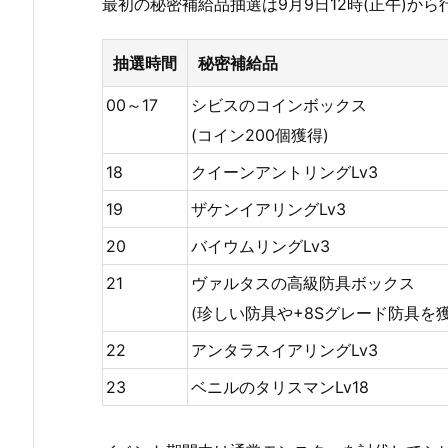
最初の秘密補給品抽選は9月9日12時(正午)か
抽選時間
秘密補給品
00～17
シビスのコインボックス
(コイン200個獲得)
18
クイーンアントリングLv3
19
ザケンイアリングLv3
20
バイウムリングLv3
21
ヴァルタスの高級防具ボックス
(珍しい防具や+8Sグレード防具を
22
アンタラスイアリングLv3
23
ベニルのタリスマンLv18