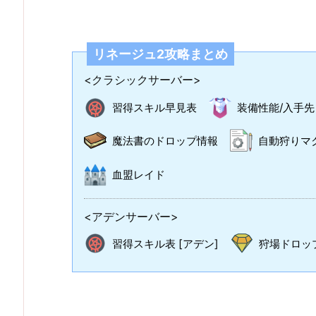
リネージュ2攻略まとめ
<クラシックサーバー>
習得スキル早見表
装備性能/入手先
魔法書のドロップ情報
自動狩りマ
血盟レイド
<アデンサーバー>
習得スキル表 [アデン]
狩場ドロップ