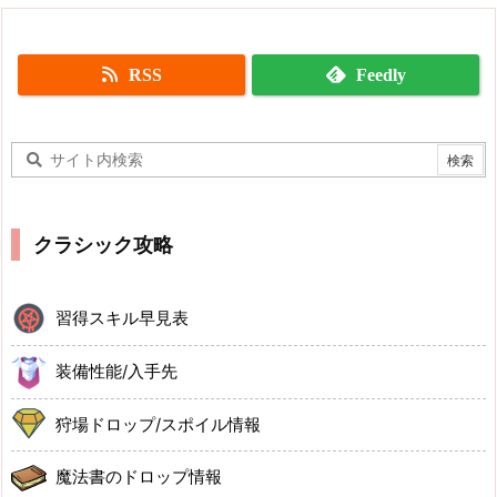
RSS
Feedly
クラシック攻略
習得スキル早見表
装備性能/入手先
狩場ドロップ/スポイル情報
魔法書のドロップ情報