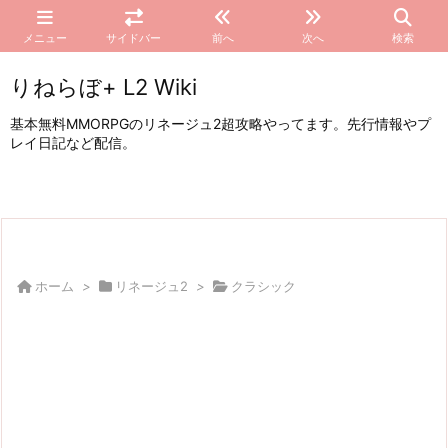
メニュー
サイドバー
前へ
次へ
検索
りねらぼ+ L2 Wiki
基本無料MMORPGのリネージュ2超攻略やってます。先行情報やプ
レイ日記など配信。
ホーム
>
リネージュ2
>
クラシック